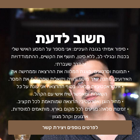
חשוב לדעת
• סיפור אמיתי בגובה העיניים: אני מספר על המסע האישי שלי
בכנות ובגילוי לב, ללא סינון, חושף את הקשיים, ההתמודדויות
והדרך שעברתי.
• תמונות וסרטונים: מצגת המלווה את ההרצאה וממחישה את
האירועים, נותנת ערך מוסף וחוויה ויזואלית שמחזקת את המסר.
• אינטראקטיביות מלאה: בסוף ההרצאה אני עונה על כל
השאלות ומאפשר שיח אישי עם הקהל.
• מחיר הוגן ואטרקטיבי: הרצאה שמותאמת לכל תקציב.
• זמינות מלאה: מגיעים לכל מקום בארץ, מותאמים למוסדות,
ארגונים וקהל מגוון
לפרטים נוספים ויצירת קשר